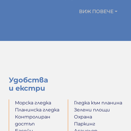
ВИЖ ПОВЕЧЕ
Удобства
и екстри
Морска гледка
Гледка към планина
Планинска гледка
Зелени площи
Контролиран
Охрана
достъп
Паркинг
Басейн
Асансьор