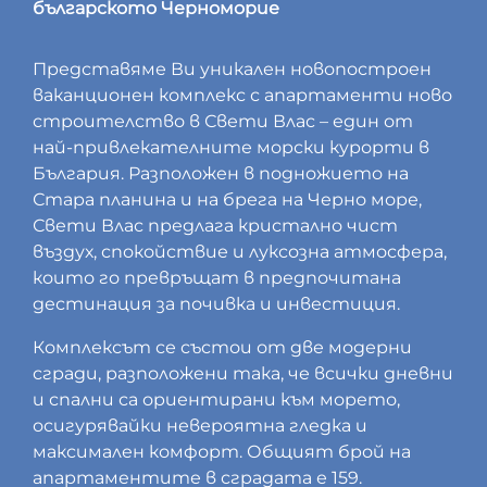
българското Черноморие
Представяме Ви уникален новопостроен
ваканционен комплекс с апартаменти ново
строителство в Свети Влас – един от
най-привлекателните морски курорти в
България. Разположен в подножието на
Стара планина и на брега на Черно море,
Свети Влас предлага кристално чист
въздух, спокойствие и луксозна атмосфера,
които го превръщат в предпочитана
дестинация за почивка и инвестиция.
Комплексът се състои от две модерни
сгради, разположени така, че всички дневни
и спални са ориентирани към морето,
осигурявайки невероятна гледка и
максимален комфорт. Общият брой на
апартаментите в сградата е 159.