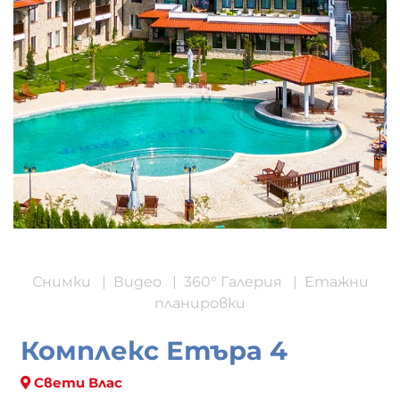
Снимки
|
Видео
|
360° Галерия
|
Етажни
планировки
Комплекс Етъра 4
Свети Влас