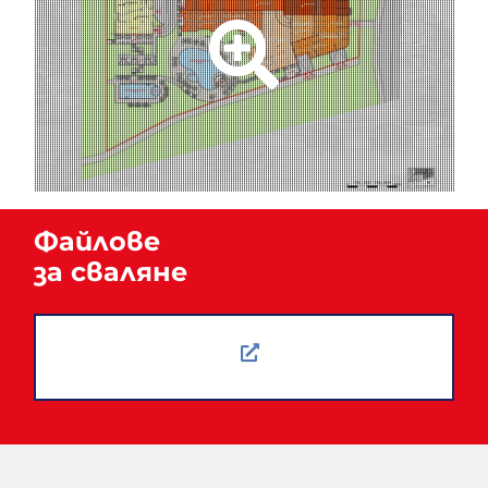
strong overlay
Файлове
за сваляне