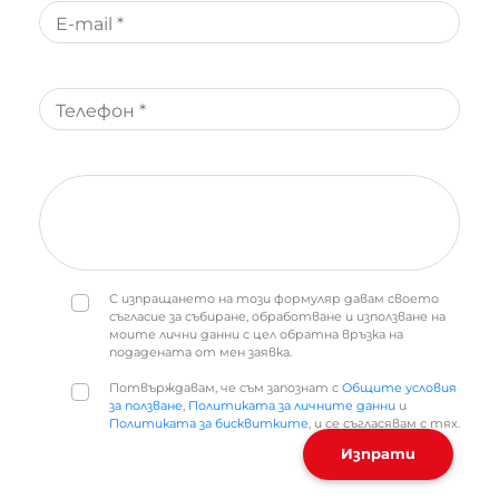
E-mail *
Телефон *
С изпращането на този формуляр давам своето
съгласие за събиране, обработване и използване на
моите лични данни с цел обратна връзка на
подадената от мен заявка.
Потвърждавам, че съм запознат с
Общите условия
за ползване
,
Политиката за личните данни
и
Политиката за бисквитките
, и се съгласявам с тях.
Изпрати