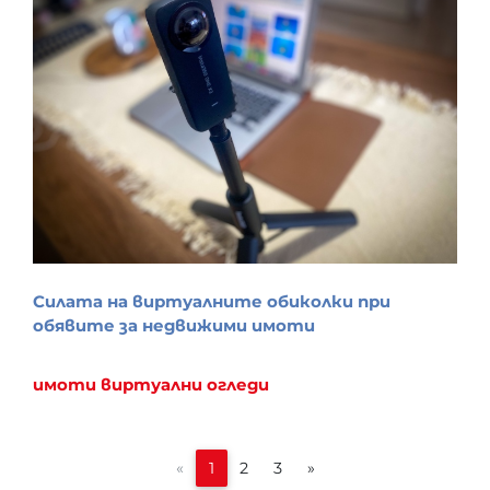
Силата на виртуалните обиколки при
обявите за недвижими имоти
имоти
виртуални огледи
«
1
2
3
»