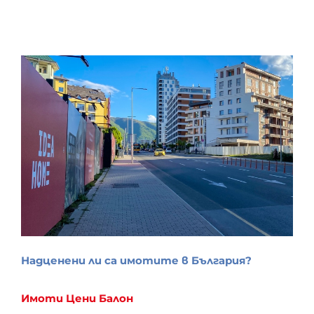
Надценени ли са имотите в България?
Имоти
Цени
Балон