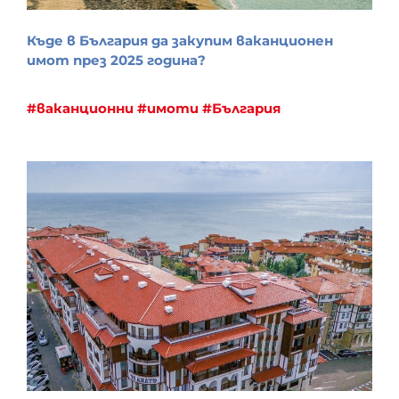
Къде в България да закупим ваканционен
имот през 2025 година?
#ваканционни
#имоти
#България