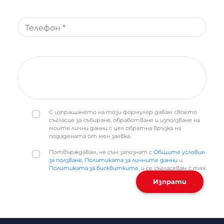
Телефон *
С изпращането на този формуляр давам своето
съгласие за събиране, обработване и използване на
моите лични данни с цел обратна връзка на
подадената от мен заявка.
Потвърждавам, че съм запознат с
Общите условия
за ползване
,
Политиката за личните данни
и
Политиката за бисквитките
, и се съгласявам с тях.
Изпрати