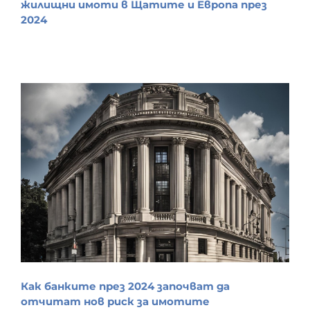
жилищни имоти в Щатите и Европа през
2024
Как банките през 2024 започват да
отчитат нов риск за имотите