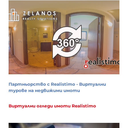
Партньорство с Realistimo - Виртуални
турове на недвижими имоти
Виртуални огледи
имоти
Realistimo