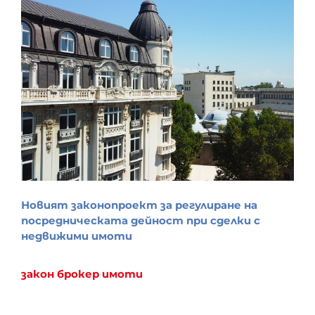
Новият законопроект за регулиране на
посредническата дейност при сделки с
недвижими имоти
закон
брокер
имоти