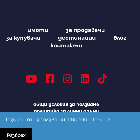
имоти
за продавачи
за купувачи
дестинации
блог
контакти
общи условия за ползване
политика за лични данни
политика за бисквитките
Този сайт използва бисквитки
Повече
Разбрах
Всички права запазени © 2025 InfoReal Consult