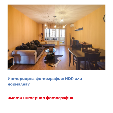
Интериорна фотография: HDR или
нормална?
имоти
интериор
фотография