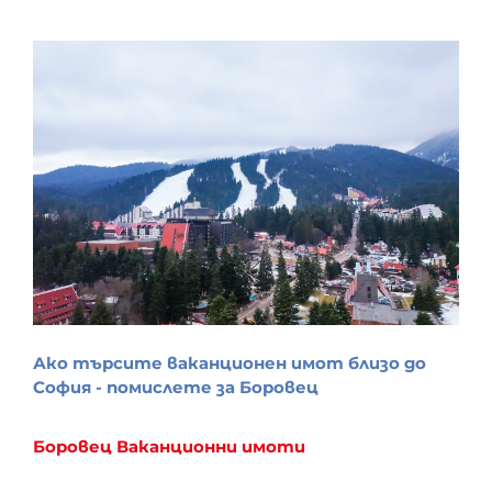
Ако търсите ваканционен имот близо до
София - помислете за Боровец
Боровец
Ваканционни имоти