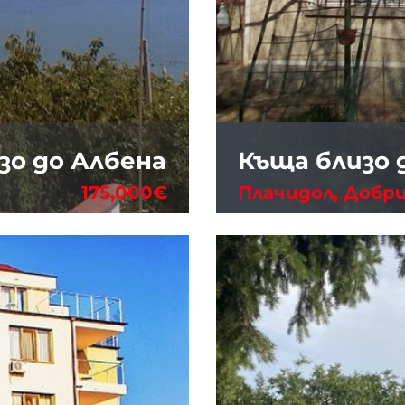
зо до Албена
Къща близо 
175,000€
Плачидол, Добр