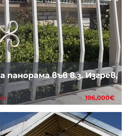
а панорама във в.з. Изгрев,
ик
196,000€