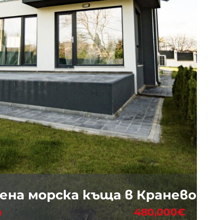
на морска къща в Кранево
ч
480,000€