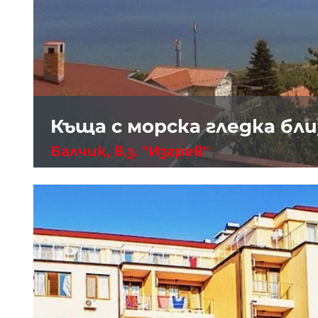
Къща с морска гледка бли
Балчик, в.з. "Изгрев"