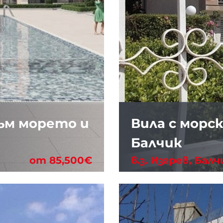
ъм морето и
Вила с морск
Балчик
от 85,500€
в.з. Изгрев, Балч