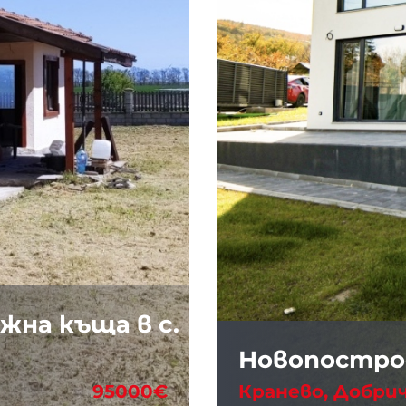
жна къща в с.
Новопострое
95000€
Кранево, Добри