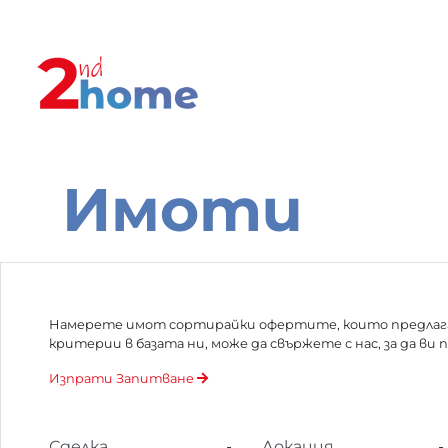
Имоти
Намерете имот сортирайки офертите, които предлага
критерии в базата ни, може да свържете с нас, за да ви
Изпрати Запитване