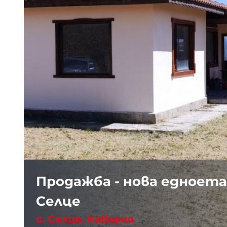
Продажба - нова едноета
Селце
с. Селце, Каварна