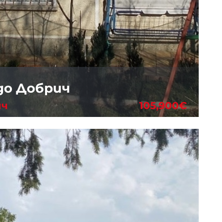
до Добрич
ич
105,900€