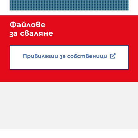
strong overlay
Файлове
за сваляне
Привилегии за собственици