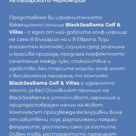
на българското Черноморие
Представяме ви изключителното
ваканционно селище
BlackSeaRama Golf &
Villas
– с едно от най-добрите голф игрища
не само в България но и в Европа. Този
елегантен комплекс, сгушен сред зеленина
и красива природа, предлага перфектното
съчетание между лукс, спокойствие и
удобство. Ако търсите морски голф имот
с великолепна панорама, то комплекс
BlackSeaRama Golf & Villas
е идеалното
място за вас! Основният принцип на
BlackSeaRama е устойчивост, хармония и
природосъобразен начин на живот.
Комплексът произвежда ексклузивни вина
от собствени лозя, разположени покрай
феъруеите, достъпни само за гостите.
Освен това, ресторантите предлагат