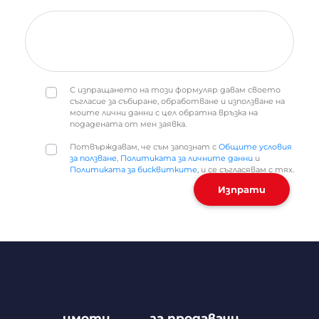
С изпращането на този формуляр давам своето
съгласие за събиране, обработване и използване на
моите лични данни с цел обратна връзка на
подадената от мен заявка.
Потвърждавам, че съм запознат с
Общите условия
за ползване
,
Политиката за личните данни
и
Политиката за бисквитките
, и се съгласявам с тях.
Изпрати
имоти
за продавачи