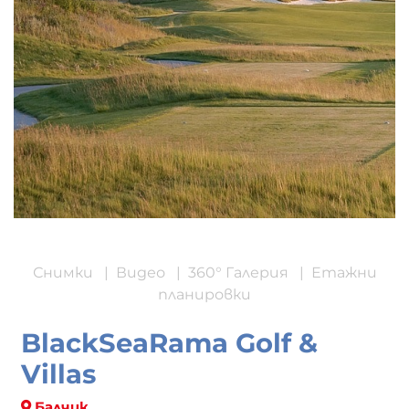
Снимки
|
Видео
|
360° Галерия
|
Етажни
планировки
BlackSeaRama Golf &
Villas
Балчик