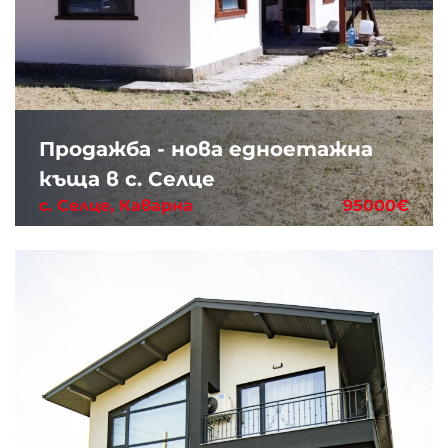
Продажба - нова едноетажна
къща в с. Селце
с. Селце, Каварна
95000€