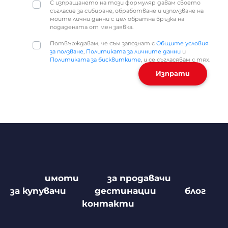
С изпращането на този формуляр давам своето
съгласие за събиране, обработване и използване на
моите лични данни с цел обратна връзка на
подадената от мен заявка.
Потвърждавам, че съм запознат с
Общите условия
за ползване
,
Политиката за личните данни
и
Политиката за бисквитките
, и се съгласявам с тях.
Изпрати
имоти
за продавачи
за купувачи
дестинации
блог
контакти