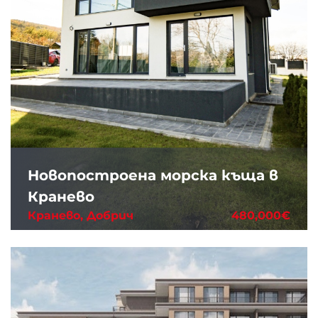
Новопостроена морска къща в
Кранево
Кранево, Добрич
480,000€