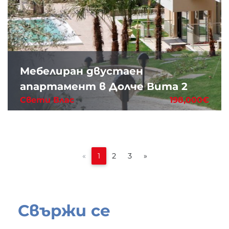
Мебелиран двустаен
апартамент в Долче Вита 2
Свети Влас
198,000€
«
1
2
3
»
Свържи се