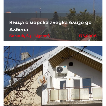
Къща с морска гледка близо до
Албена
Балчик, в.з. "Изгрев"
175,000€