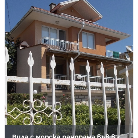
Вила с морска панорама във в.з.