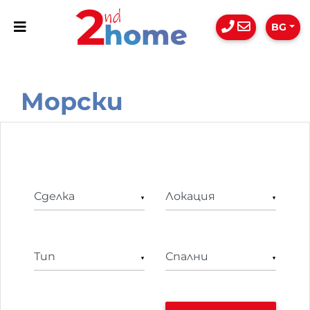
BG
Морски
▼
▼
▼
▼